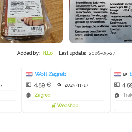
H.Lo
2026-05-27
Wolt Zagreb
b
🏪
4,59 €
4,5
3
2025-11-17
Zagreb
Tra
Webshop