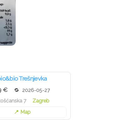
io&bio Trešnjevka
9 €
2026-05-27
košćanska 7
Zagreb
Map