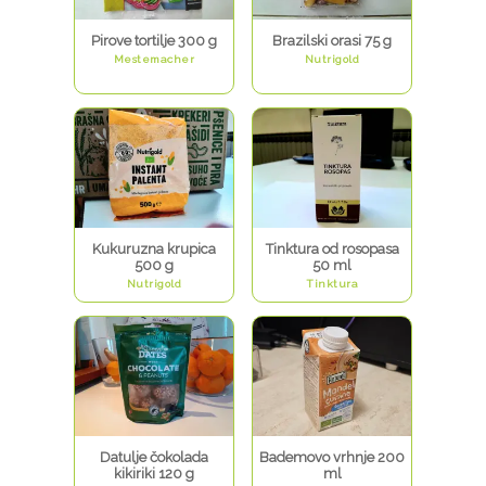
Pirove tortilje 300 g
Brazilski orasi 75 g
Mestemacher
Nutrigold
Kukuruzna krupica
Tinktura od rosopasa
500 g
50 ml
Nutrigold
Tinktura
Datulje čokolada
Bademovo vrhnje 200
kikiriki 120 g
ml