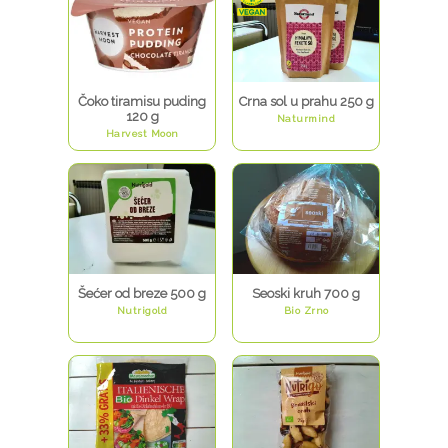
Čoko tiramisu puding
Crna sol u prahu 250 g
120 g
Naturmind
Harvest Moon
Šećer od breze 500 g
Seoski kruh 700 g
Nutrigold
Bio Zrno