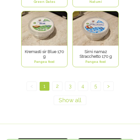
Green Dates
Natumi
Kremasti sir Blue 170
Sirni namaz
g
Stracchetto 170 g
Pangea food
Pangea food
<
1
2
3
4
5
>