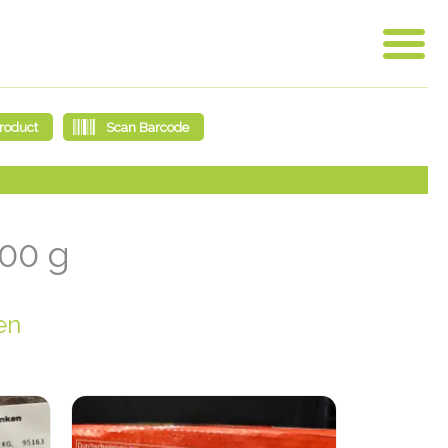
500 g
en