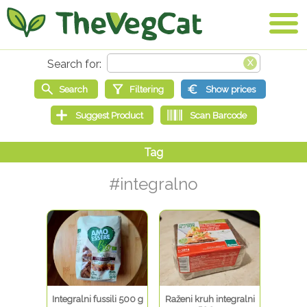
#integralno
Integralni fussili 500 g
Raženi kruh integralni