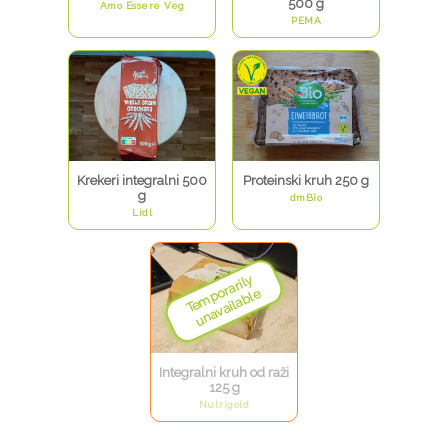
500 g
Amo Essere Veg
PEMA
Krekeri integralni 500
Proteinski kruh 250 g
g
dmBio
Lidl
Integralni kruh od raži
125 g
Nutrigold