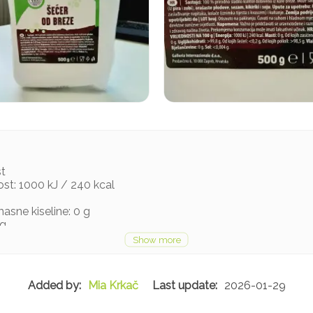
st
ost: 1000 kJ / 240 kcal
asne kiseline: 0 g
 g
,2 g
Mia Krkač
2026-01-29