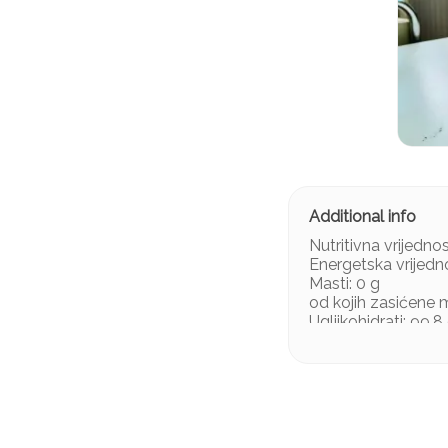
Nutritivna vrijedno
Energetska vrijedn
Masti: 0 g
od kojih zasićene m
Ugljikohidrati: 99,8
od kojih šećeri: < 0
Bjelančevine: 0 g
Sol: < 0,01 g