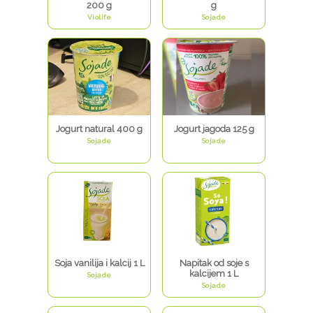
200 g
g
Violife
Sojade
Jogurt natural 400 g
Jogurt jagoda 125 g
Sojade
Sojade
Soja vanilija i kalcij 1 L
Napitak od soje s
kalcijem 1 L
Sojade
Sojade