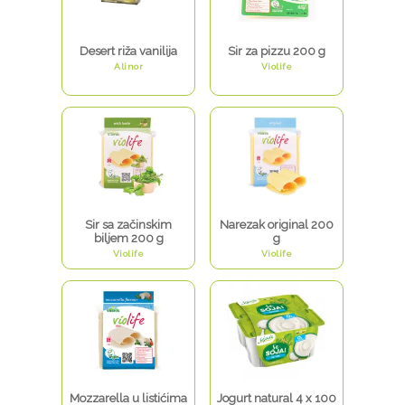
Desert riža vanilija
Sir za pizzu 200 g
Alinor
Violife
Sir sa začinskim
Narezak original 200
biljem 200 g
g
Violife
Violife
Mozzarella u listićima
Jogurt natural 4 x 100