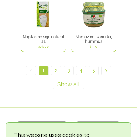
Napitak od soje natural
Namaz od slanutka,
1 L
hummus
Sojade
Smid
<
1
2
3
4
5
>
This website uses cookies to