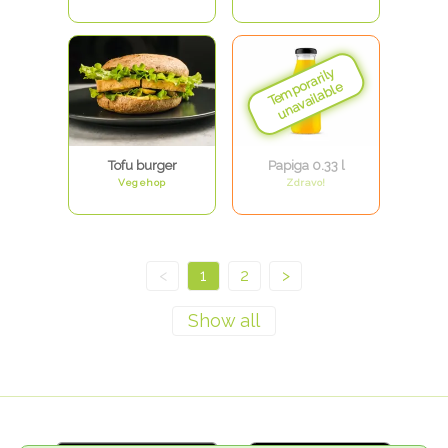
Tofu burger
Papiga 0.33 l
Vegehop
Zdravo!
<
1
2
>