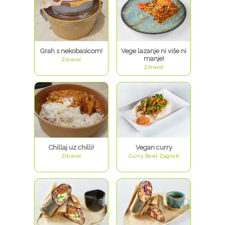
Grah s nekobasicom!
Vege lazanje ni više ni
manje!
Zdravo!
Zdravo!
Chillaj uz chilli!
Vegan curry
Zdravo!
Curry Bowl Zagreb