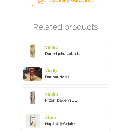
Update product info
Vindija
Dar mlijeko zob 1 L
Vindija
Dar barista 1 L
Vindija
Prženi bademi 1 L
Alpro
Napitak lješnjak 1 L