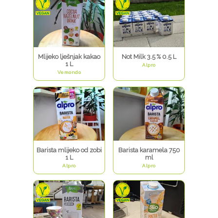
Mlijeko lješnjak kakao
Not Milk 3.5 % 0.5 L
1 L
Alpro
Vemondo
Barista mlijeko od zobi
Barista karamela 750
1 L
ml
Alpro
Alpro