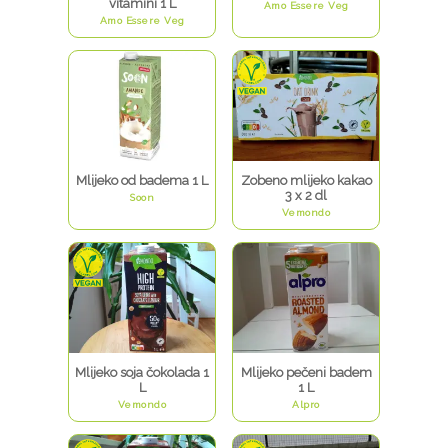
vitamini 1 L
Amo Essere Veg
Amo Essere Veg
Mlijeko od badema 1 L
Zobeno mlijeko kakao
3 x 2 dl
Soon
Vemondo
Mlijeko soja čokolada 1
Mlijeko pečeni badem
L
1 L
Vemondo
Alpro