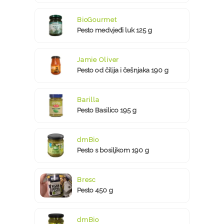
BioGourmet
Pesto medvjeđi luk 125 g
Jamie Oliver
Pesto od čilija i češnjaka 190 g
Barilla
Pesto Basilico 195 g
dmBio
Pesto s bosiljkom 190 g
Bresc
Pesto 450 g
dmBio