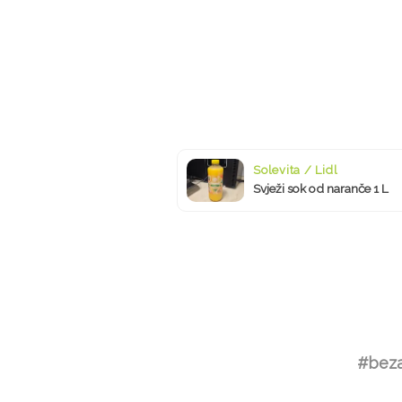
Solevita / Lidl
Svježi sok od naranče 1 L
#beza