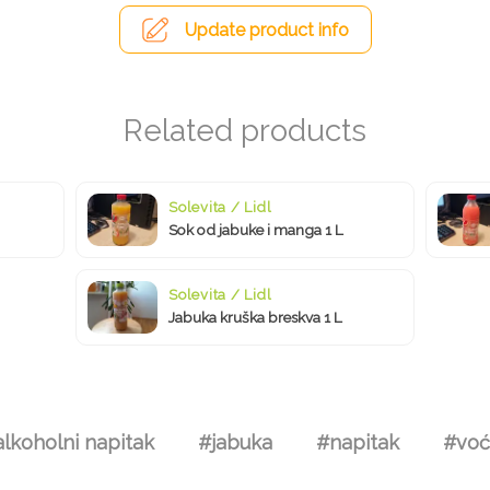
Update product info
Solevita / Lidl
Sok od jabuke i manga 1 L
Solevita / Lidl
Jabuka kruška breskva 1 L
lkoholni napitak
#jabuka
#napitak
#voć