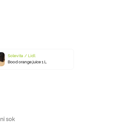
Solevita / Lidl
Bood orange juice 1 L
ni sok