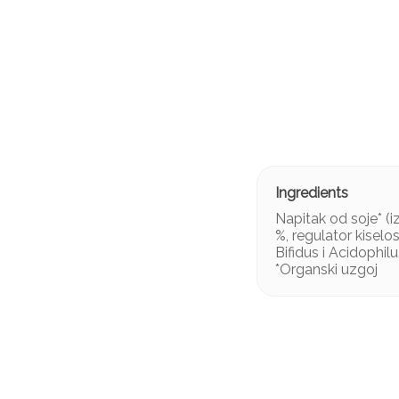
Napitak od soje* (i
%, regulator kiselo
Bifidus i Acidophilu
*Organski uzgoj