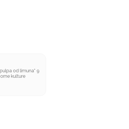
i pulpa od limuna* 9
vorne kulture