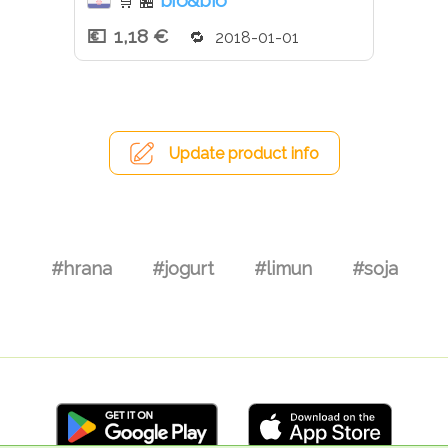
bio&bio
🛒
🏪
1,18 €
2018-01-01
Update product info
#hrana
#jogurt
#limun
#soja