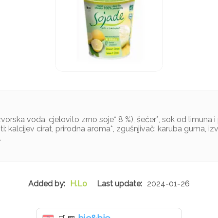
zvorska voda, cjelovito zrno soje* 8 %), šećer*, sok od limuna 
sti: kalcijev cirat, prirodna aroma*, zgušnjivač: karuba guma, iz
.
H.Lo
2024-01-26