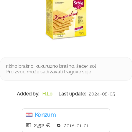
rižino brašno, kukuruzno brašno, šećer, sol
Proizvod može sadržavati tragove soje
H.Lo
2024-05-05
Konzum
2,52 €
2018-01-01