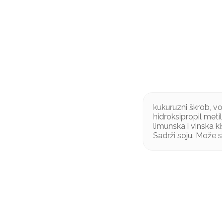
kukuruzni škrob, vo
hidroksipropil metil
limunska i vinska ki
Sadrži soju. Može 