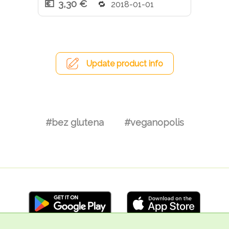
3,30 €
2018-01-01
Update product info
#bez glutena
#veganopolis