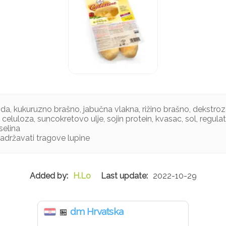
da, kukuruzno brašno, jabučna vlakna, rižino brašno, dekstroz
 celuloza, suncokretovo ulje, sojin protein, kvasac, sol, regulato
selina
sadržavati tragove lupine
H.Lo
2022-10-29
dm Hrvatska
🏪