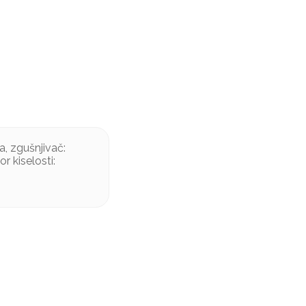
a, zgušnjivač:
r kiselosti: