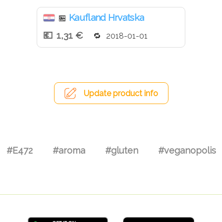
Kaufland Hrvatska
🏪
1,31 €
2018-01-01
Update product info
#E472
#aroma
#gluten
#veganopolis