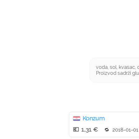
voda, sol, kvasac, 
Proizvod sadrži gl
Konzum
1,31 €
2018-01-01