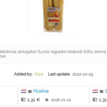
dekstroza, emulgator: E472e, regulator kiselosti: E262, aroma, 
uten
H.Lo
2022-10-29
Plodine
S
🏪
🏪
1,31 €
1,3
2018-01-01