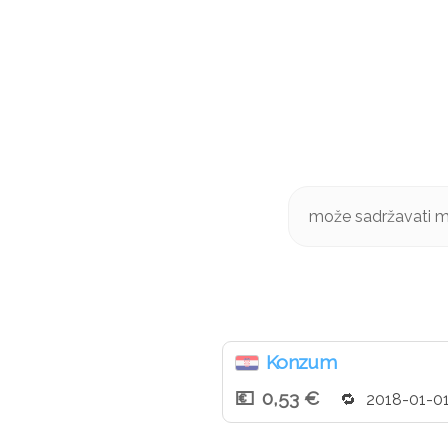
može sadržavati mli
Konzum
0,53 €
2018-01-0