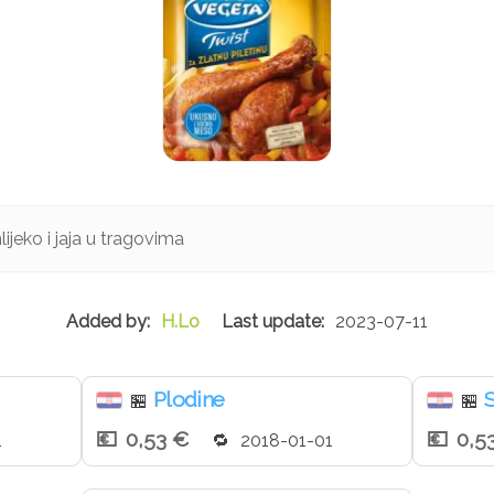
jeko i jaja u tragovima
H.Lo
2023-07-11
Plodine
S
🏪
🏪
0,53 €
0,5
1
2018-01-01