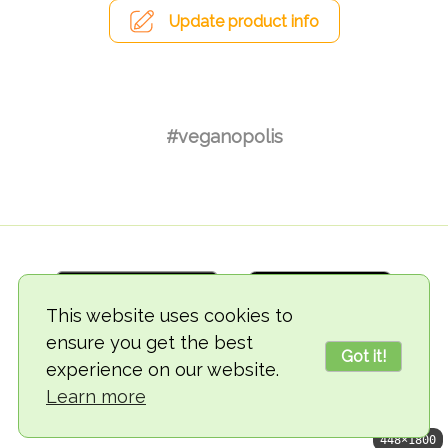
Update product info
#veganopolis
This website uses cookies to
ensure you get the best
Got it!
experience on our website.
© 2018-2026 TheVegCat
Learn more