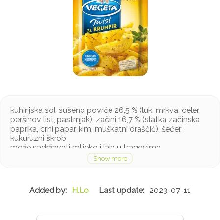
kuhinjska sol, sušeno povrće 26,5 % (luk, mrkva, celer,
peršinov list, pastrnjak), začini 16,7 % (slatka začinska
paprika, crni papar, kim, muškatni oraščić), šećer,
kukuruzni škrob
može sadržavati mlijeko i jaja u tragovima
H.Lo
2023-07-11