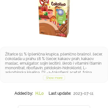
Žitarice 51 % (pšenična krupica, pšenično brašno), šećer,
čokolada u prahu 18 % (šećer, kakaov prah, kakaov
maslac, emulgator: sojin lecitin), škrob i vitamini (tiamin
mononitrat, riboflavin, piridoksin-hidroklorid, L-
askorbinska kiselina, DL-a-tokoferol acetat, folna
kiselina, nikotinamid)
H.Lo
2023-07-11