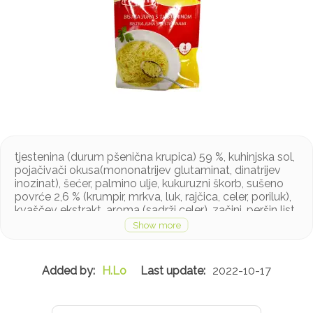
tjestenina (durum pšenična krupica) 59 %, kuhinjska sol,
pojačivači okusa(mononatrijev glutaminat, dinatrijev
inozinat), šećer, palmino ulje, kukuruzni škorb, sušeno
povrće 2,6 % (krumpir, mrkva, luk, rajčica, celer, poriluk),
kvaščev ekstrakt, aroma (sadrži celer), začini, peršin list
Proizvod sadrži gluten i celer, a može sadržavati
mlijeko i jaja u tragovima
H.Lo
2022-10-17