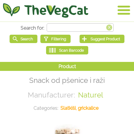
Snack od pšenice i raži
Naturel
Slatkiši, grickalice