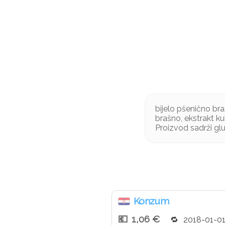
bijelo pšenično br
brašno, ekstrakt k
Proizvod sadrži glu
Konzum
1,06 €
2018-01-0