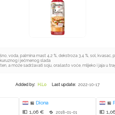
ašno, voda, palmina mast 4,2 %, dekstroza 3,4 %, sol, kvasac,
ukuruznog i ječmenog slada
ten, a može sadržavati soju, orašasto voće, mlijeko i jaja u t
H.Lo
2022-10-17
Diona
🏪
🏪
1,06 €
1,0
1
2018-01-01