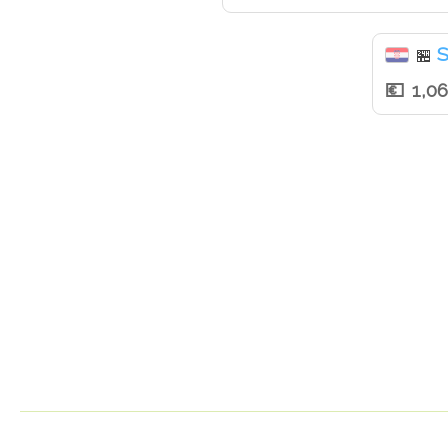
S
🏪
1,0