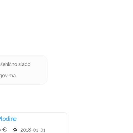
 pšenično slado
ragovima
Plodine
6 €
2018-01-01