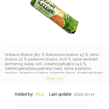
hrskave žitarice 38,1 % (kukuruzno brašno 43 %, rižino
brašno 22 %, pšenično brašno 20,6 %, šećer, ekstrakt
ječmenog slada, sol), zobene pahuljice 14,5 %,
nehidrogenizirana palmina mast, šećer, pšenično
brašno, pšenična vlakna, pšenični škrob, sladni ekstrakt
(ječam, kukuruz), tvari za rahljenje (amonijev hidrogen
karbonat, natrijev hidrogen karbonat), emulgator: sojin
lecitin, fruktozno-glukozni sirup, aroma (sadrži gluten),
sol
H.Lo
2022-10-17
Proizvod sadržava gluten, a može sadržavati ostalo
orašasto voće, mlijeko i jaja u tragovima