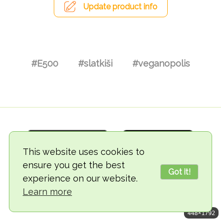
Update product info
#E500
#slatkiši
#veganopolis
This website uses cookies to
ensure you get the best
Got it!
experience on our website.
© 2018-2026 TheVegCat
Learn more