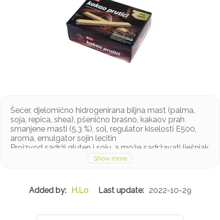
Šećer, djelomično hidrogenirana biljna mast (palma,
soja, repica, shea), pšenično brašno, kakaov prah
smanjene masti (5,3 %), sol, regulator kiselosti E500,
aroma, emulgator sojin lecitin
Proizvod sadrži gluten i soju, a može sadržavati lješnjak
i mlijeko u tragovima
H.Lo
2022-10-29