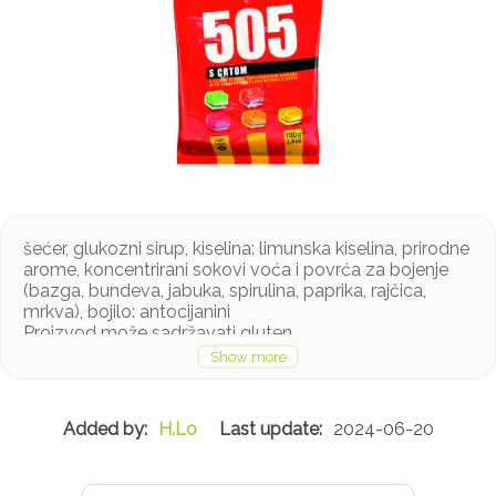
šećer, glukozni sirup, kiselina: limunska kiselina, prirodne
arome, koncentrirani sokovi voća i povrća za bojenje
(bazga, bundeva, jabuka, spirulina, paprika, rajčica,
mrkva), bojilo: antocijanini
Proizvod može sadržavati gluten
H.Lo
2024-06-20