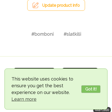
Update product info
#bomboni
#slatkiši
This website uses cookies to
ensure you get the best
Got it!
experience on our website.
© 2018-2026 TheVegCat
Learn more