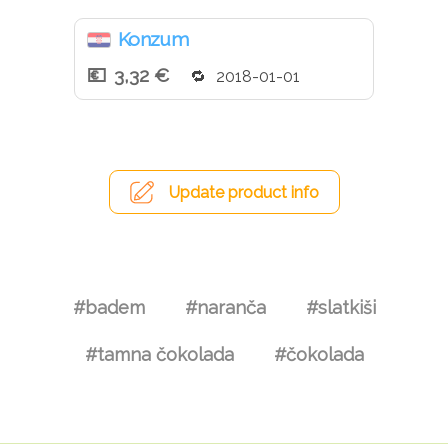
Konzum
3,32 €
2018-01-01
Update product info
#badem
#naranča
#slatkiši
#tamna čokolada
#čokolada