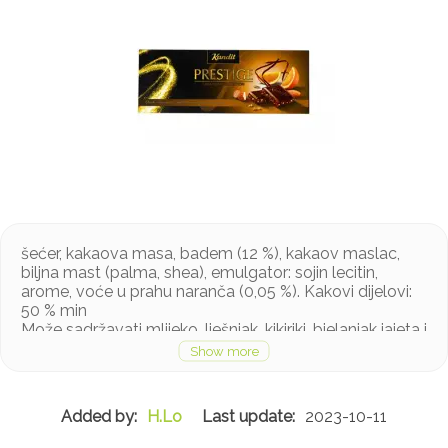
šećer, kakaova masa, badem (12 %), kakaov maslac,
biljna mast (palma, shea), emulgator: sojin lecitin,
arome, voće u prahu naranča (0,05 %). Kakovi dijelovi:
50 % min
Može sadržavati mlijeko, lješnjak, kikiriki, bjelanjak jajeta i
gluten u tragovima
H.Lo
2023-10-11