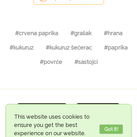
#crvena paprika
#grašak
#hrana
#kukuruz
#kukuruz šećerac
#paprika
#povrće
#sastojci
This website uses cookies to
ensure you get the best
Got it!
experience on our website.
© 2018-2026 TheVegCat