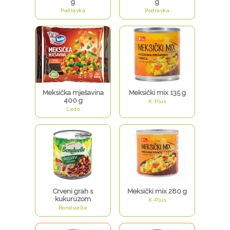
g
g
Podravka
Podravka
Meksička mješavina
Meksički mix 135 g
400 g
K-Plus
Ledo
Crveni grah s
Meksički mix 280 g
kukuruzom
K-Plus
Bonduelle