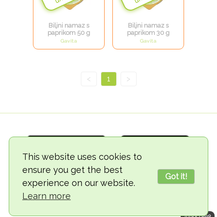
Biljni namaz s
Biljni namaz s
paprikom 50 g
paprikom 30 g
Gavita
Gavita
<
1
>
This website uses cookies to
ensure you get the best
Got it!
experience on our website.
© 2018-2026 TheVegCat
Learn more