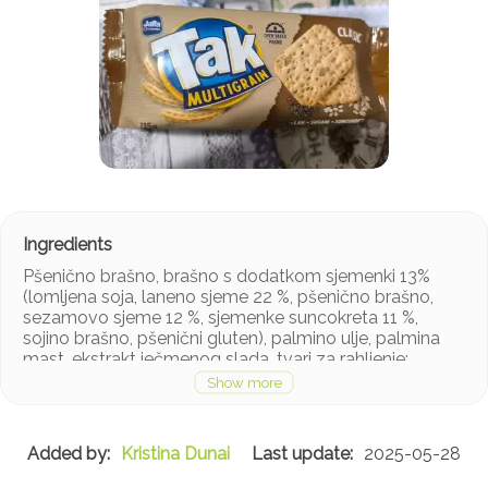
Pšenično brašno, brašno s dodatkom sjemenki 13%
(lomljena soja, laneno sjeme 22 %, pšenično brašno,
sezamovo sjeme 12 %, sjemenke suncokreta 11 %,
sojino brašno, pšenični gluten), palmino ulje, palmina
mast, ekstrakt ječmenog slada, tvari za rahljenje:
amonijev hidrogenkarbonat, natrijev hidrogenkarbonat;
šećer, sol, antioksidans: ekstrakt ružmarina, tvar za
tretiranje brašna: natrijev metabisulfit.
Kristina Dunai
2025-05-28