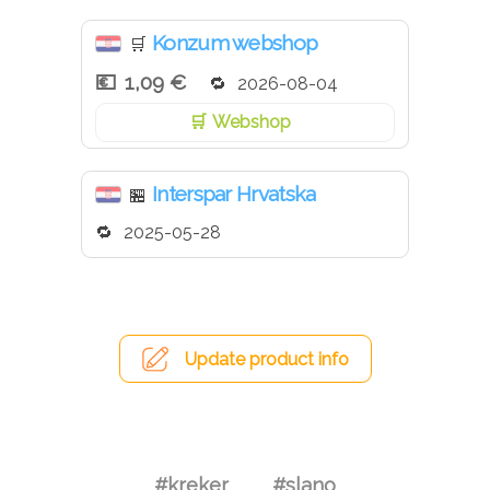
Konzum webshop
🛒
1,09 €
2026-08-04
Webshop
Interspar Hrvatska
🏪
2025-05-28
Update product info
#kreker
#slano