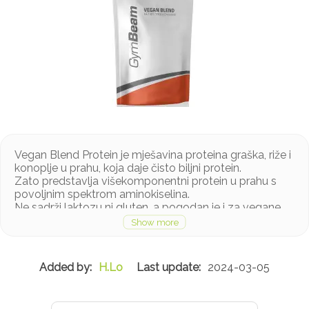
Vegan Blend Protein je mješavina proteina graška, riže i
konoplje u prahu, koja daje čisto biljni protein.
Zato predstavlja višekomponentni protein u prahu s
povoljnim spektrom aminokiselina.
Ne sadrži laktozu ni gluten, a pogodan je i za vegane.
Osim toga, sigurno će ga cijeniti svi oni koji su
intolerantni na gluten ili su alergični na kravlje mlijeko.
Ovaj veganski protein u prahu učinkovito će nadopuniti
visokokvalitetne biljne proteine, a također je i izvor
H.Lo
2024-03-05
željeza i cinka.pecijalno za vegane i vegetarijance, te ne
sadrži mlijeko, laktozu, soju, gluten i druge alergene.