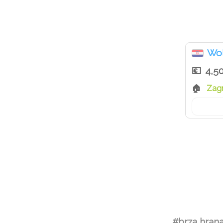
Wol
4,5
Zag
#brza hran