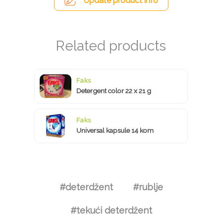
Update product info
Faks
Detergent color 22 x 21 g
Faks
Universal kapsule 14 kom
#deterdžent
#rublje
#tekući deterdžent