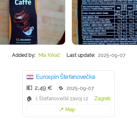
Mia Krkač
2025-09-07
Eurospin Štefanovečka
2,49 €
2025-09-07
I. Štefanovečki zavoj 12
Zagreb
Map