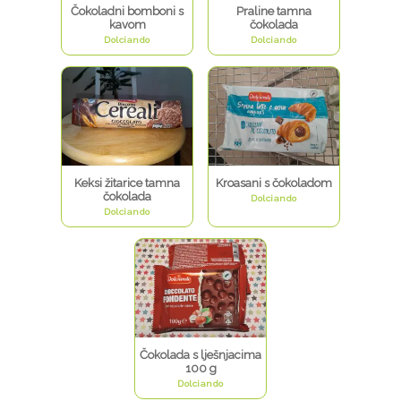
Čokoladni bomboni s
Praline tamna
kavom
čokolada
Dolciando
Dolciando
Keksi žitarice tamna
Kroasani s čokoladom
čokolada
Dolciando
Dolciando
Čokolada s lješnjacima
100 g
Dolciando