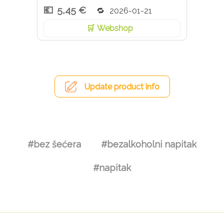
5,45 €
2026-01-21
Webshop
Update product info
#bez šećera
#bezalkoholni napitak
#napitak