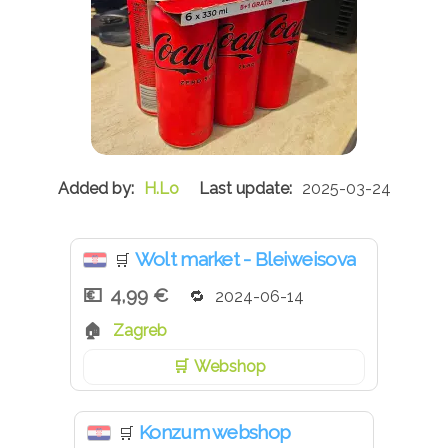
H.Lo
2025-03-24
Wolt market - Bleiweisova
🛒
4,99 €
2024-06-14
Zagreb
Webshop
Konzum webshop
🛒