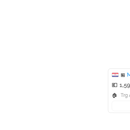
M
🏪
1,5
Trg 