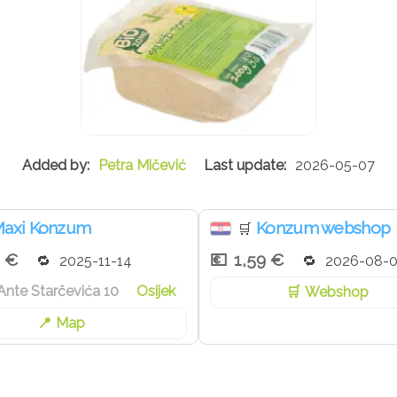
Petra Mičević
2026-05-07
axi Konzum
Konzum webshop
🛒
9 €
1,59 €
2025-11-14
2026-08-
Ante Starčevića 10
Osijek
Webshop
Map