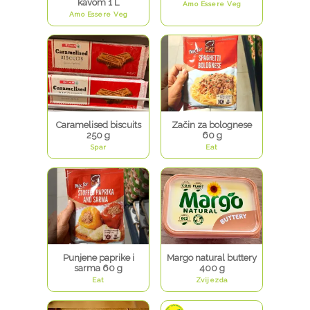
kavom 1 L
Amo Essere Veg
Amo Essere Veg
Caramelised biscuits
Začin za bolognese
250 g
60 g
Spar
Eat
Punjene paprike i
Margo natural buttery
sarma 60 g
400 g
Eat
Zvijezda