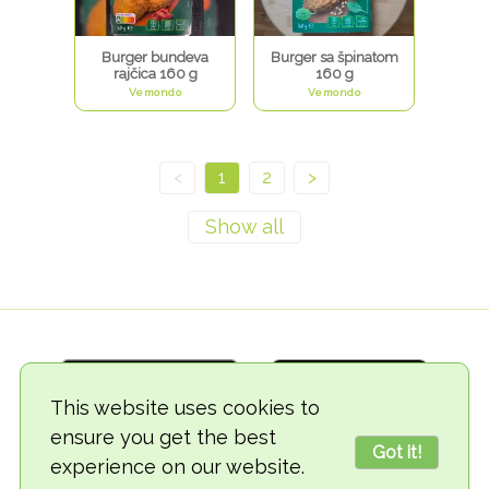
Burger bundeva
Burger sa špinatom
rajčica 160 g
160 g
Vemondo
Vemondo
<
1
2
>
This website uses cookies to
ensure you get the best
Got it!
experience on our website.
© 2018-2026 TheVegCat