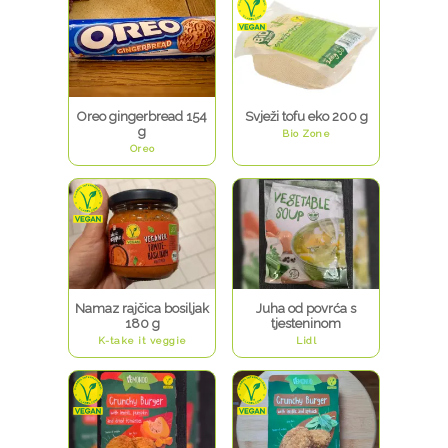
Oreo gingerbread 154
Svježi tofu eko 200 g
g
Bio Zone
Oreo
Namaz rajčica bosiljak
Juha od povrća s
180 g
tjesteninom
K-take it veggie
Lidl