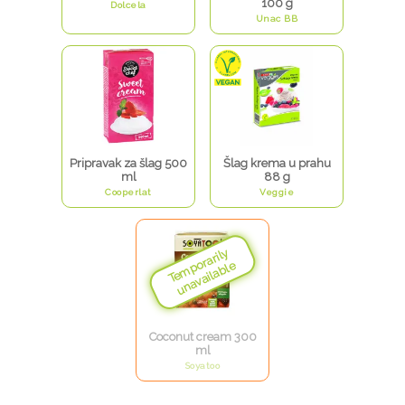
100 g
Dolcela
Unac BB
Pripravak za šlag 500
Šlag krema u prahu
ml
88 g
Cooperlat
Veggie
Coconut cream 300
ml
Soyatoo