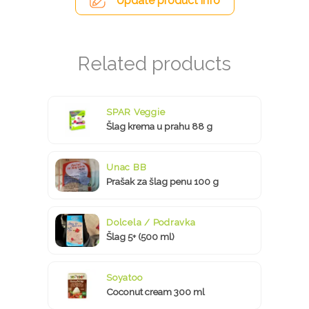
Update product info
SPAR Veggie
Šlag krema u prahu 88 g
Unac BB
Prašak za šlag penu 100 g
Dolcela / Podravka
Šlag 5+ (500 ml)
Soyatoo
Coconut cream 300 ml