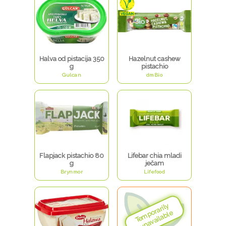
Halva od pistacija 350
Hazelnut cashew
g
pistachio
Gulcan
dmBio
Flapjack pistachio 80
Lifebar chia mladi
g
ječam
Brynmor
Lifefood