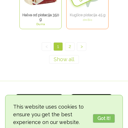
Halva od pistacija 350
Kuglice pistacija 45 g
g
dmBio
Durra
<
1
2
>
This website uses cookies to
ensure you get the best
Got it!
experience on our website.
© 2018-2026 TheVegCat