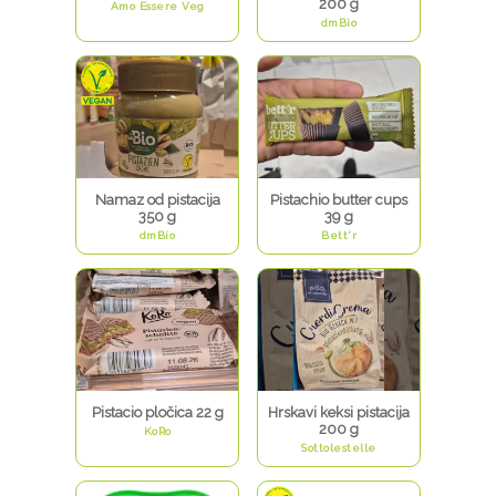
200 g
Amo Essere Veg
dmBio
Namaz od pistacija
Pistachio butter cups
350 g
39 g
dmBio
Bett'r
Pistacio pločica 22 g
Hrskavi keksi pistacija
200 g
KoRo
Sottolestelle