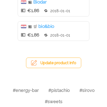
Biodar
🏪
€1.86
2018-01-01
bio&bio
🏪
🛒
€1.86
2018-01-01
Update product info
#energy-bar
#pistachio
#sirovo
#sweets