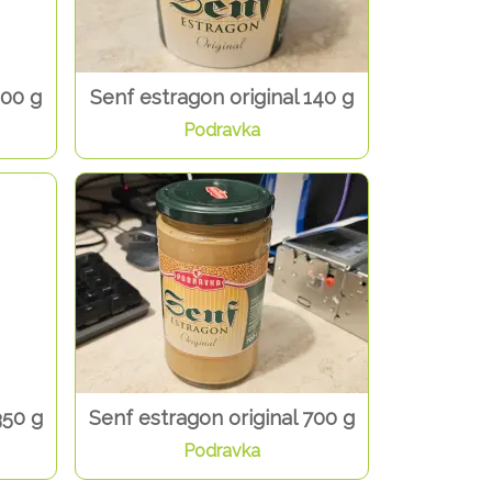
100 g
Senf estragon original 140 g
Podravka
350 g
Senf estragon original 700 g
Podravka