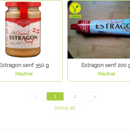
Estragon senf 350 g
Estragon senf 200 
Mautner
Mautner
<
1
2
>