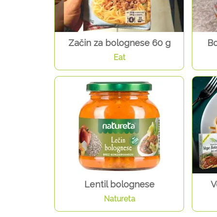
Začin za bolognese 60 g
Bo
Eat
Lentil bolognese
V
Natureta