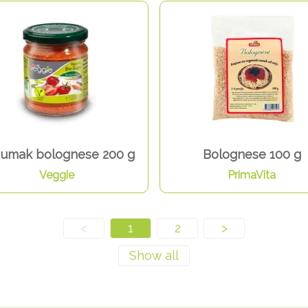
 umak bolognese 200 g
Bolognese 100 g
Veggie
PrimaVita
<
1
2
>