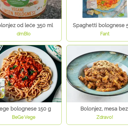
lonjez od leće 350 ml
Spaghetti bolognese 
dmBio
Fant
ege bolognese 150 g
Bolonjez, mesa bez
BeGe Vege
Zdravo!