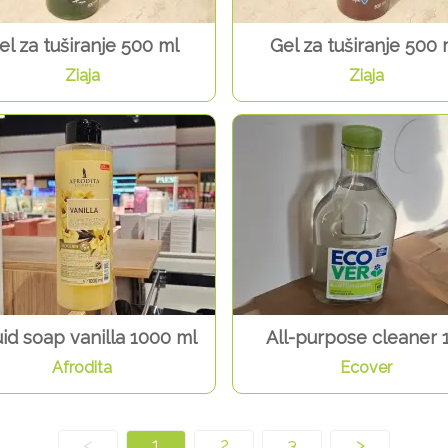
el za tuširanje 500 ml
Gel za tuširanje 500 
Ziaja
Ziaja
uid soap vanilla 1000 ml
All-purpose cleaner 
Afrodita
Ecover
<
1
2
3
>