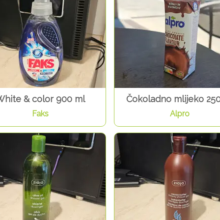
White & color 900 ml
Čokoladno mlijeko 25
Faks
Alpro