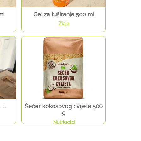
ml
Gel za tuširanje 500 ml
Ziaja
1 L
Šećer kokosovog cvijeta 500
g
Nutrigold