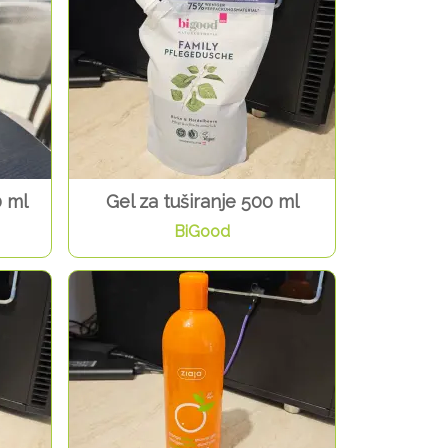
0 ml
Gel za tuširanje 500 ml
BiGood