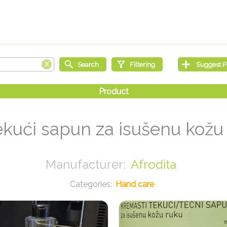
tekući sapun za isušenu kožu
Afrodita
Hand care