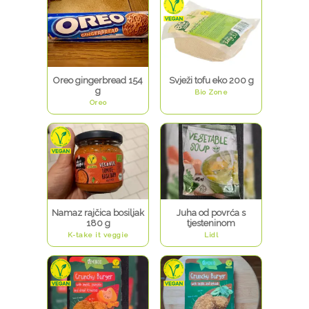
Oreo gingerbread 154
Svježi tofu eko 200 g
g
Bio Zone
Oreo
Namaz rajčica bosiljak
Juha od povrća s
180 g
tjesteninom
K-take it veggie
Lidl