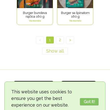
Burger bundeva
Burger sa špinatom
rajčica 160 g
160 g
Vemondo
Vemondo
<
1
2
>
This website uses cookies to
ensure you get the best
Got it!
experience on our website.
© 2018-2026 TheVegCat