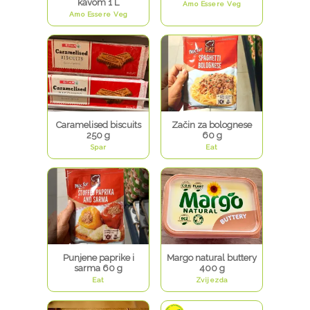
kavom 1 L
Amo Essere Veg
Amo Essere Veg
Caramelised biscuits
Začin za bolognese
250 g
60 g
Spar
Eat
Punjene paprike i
Margo natural buttery
sarma 60 g
400 g
Eat
Zvijezda