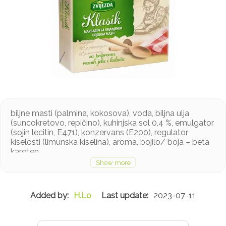
biljne masti (palmina, kokosova), voda, biljna ulja
(suncokretovo, repičino), kuhinjska sol 0,4 %, emulgator
(sojin lecitin, E471), konzervans (E200), regulator
kiselosti (limunska kiselina), aroma, bojilo/ boja – beta
karoten
Proizvod može sadržavati tragove mlijeka
H.Lo
2023-07-11