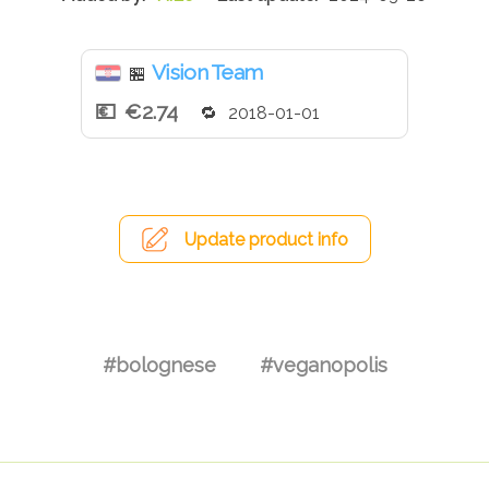
Vision Team
🏪
€2.74
2018-01-01
Update product info
#bolognese
#veganopolis