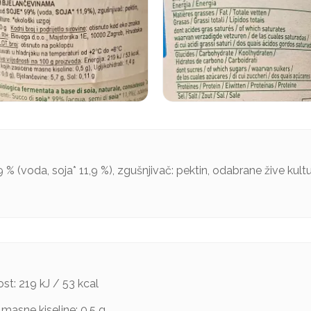
 % (voda, soja* 11,9 %), zgušnjivač: pektin, odabrane žive kultu
st: 219 kJ / 53 kcal
 masne kiseline: 0,5 g