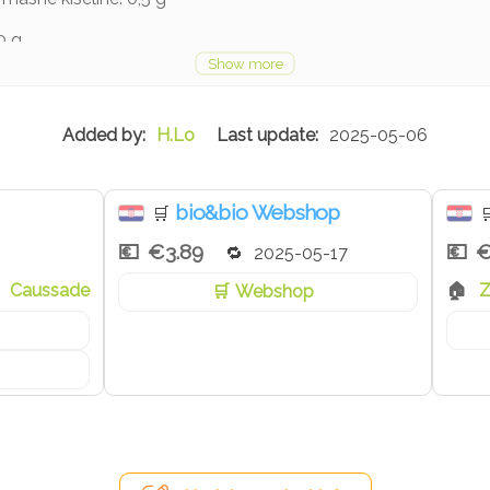
,0 g
H.Lo
2025-05-06
bio&bio Webshop
🛒

€3.89
€
2025-05-17
Caussade
Z
Webshop