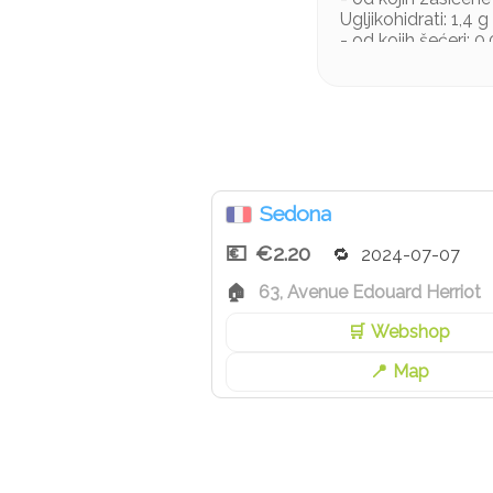
Ugljikohidrati: 1,4 g
- od kojih šećeri: 0
Bjelančevine: 5,7 g
Sol: 0,11 g
Sedona
€2.20
2024-07-07
63, Avenue Edouard Herriot
Webshop
Map