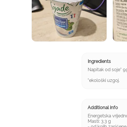
Napitak od soje* 99
*ekološki uzgoj.
Energetska vrijedno
Masti: 3,3 g
- od kojih zasićene