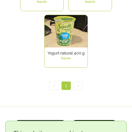
Sojade
Sojade
Yogurt natural 400 g
Sojade
<
1
>