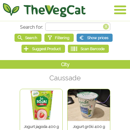
Caussade
Jogurt jagoda 400 g
Jogurt grčki 400 g