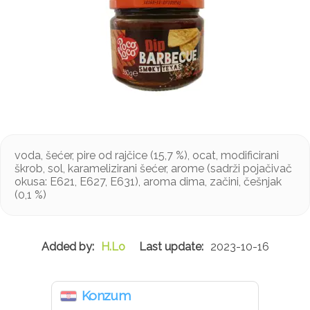
voda, šećer, pire od rajčice (15,7 %), ocat, modificirani
škrob, sol, karamelizirani šećer, arome (sadrži pojačivač
okusa: E621, E627, E631), aroma dima, začini, češnjak
(0,1 %)
H.Lo
2023-10-16
Konzum